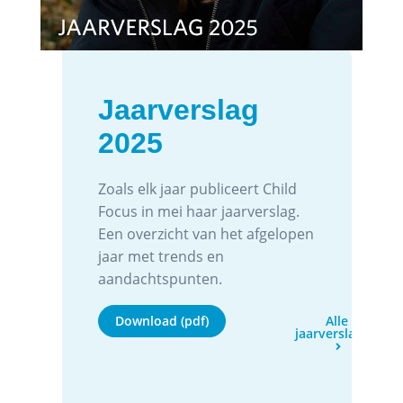
Jaarverslag
2025
Zoals elk jaar publiceert Child
Focus in mei haar jaarverslag.
Een overzicht van het afgelopen
jaar met trends en
aandachtspunten.
Download (pdf)
Alle
jaarverslagen