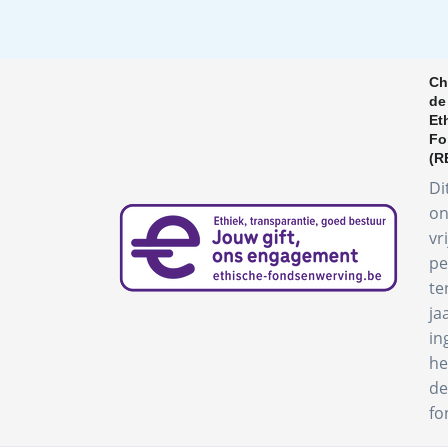
Ch
de
Et
Fo
(R
Di
on
vr
pe
te
ja
in
he
de
fo