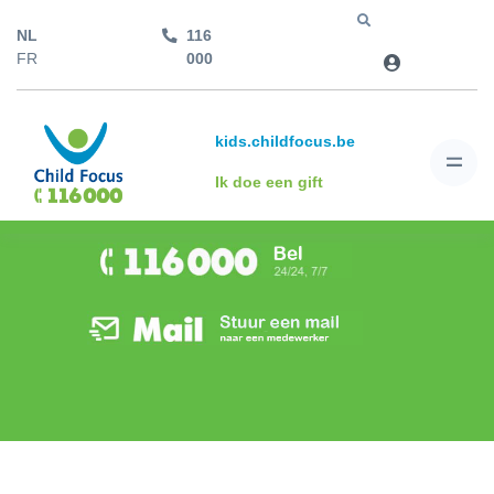
NL
116
Jump to
FR
000
kids.childfocus.be
Ik doe een gift