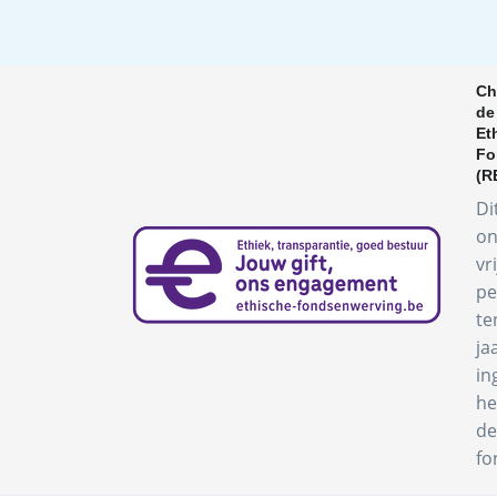
Ch
de
Et
Fo
(R
Di
on
vr
pe
te
ja
in
he
de
fo