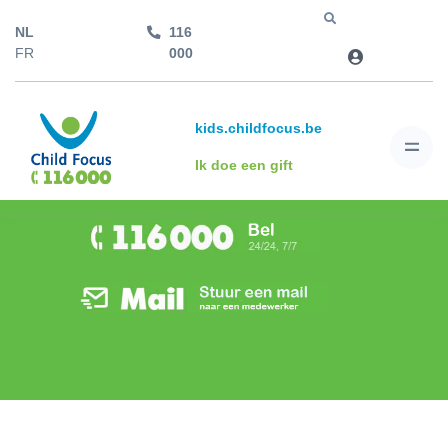
NL
116
Jump to
FR
000
kids.childfocus.be
Ik doe een gift