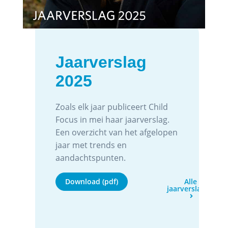
Jaarverslag
2025
Zoals elk jaar publiceert Child
Focus in mei haar jaarverslag.
Een overzicht van het afgelopen
jaar met trends en
aandachtspunten.
Download (pdf)
Alle
jaarverslagen