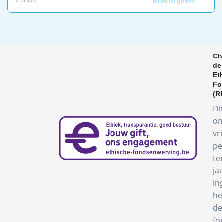
Ch
de
Et
Fo
(R
Di
on
vr
pe
te
ja
in
he
de
fo