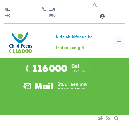
NL
116
Jump to
FR
000
kids.childfocus.be
Ik doe een gift