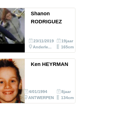
Shanon
RODRIGUEZ
23/11/2019
19jaar
Anderle...
165cm
Ken HEYRMAN
4/01/1994
8jaar
ANTWERPEN
134cm