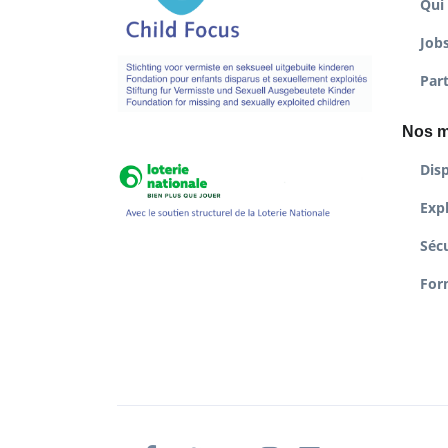
Qui
Job
Par
Nos m
Disp
Expl
Sécu
For