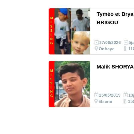
Tyméo et Brya
M
BRIGOU
I
S
S
I
N
27/06/2026
5j
G
Onhaye
11
Malik SHORYA
M
I
S
S
I
N
25/05/2019
13
G
Elsene
15