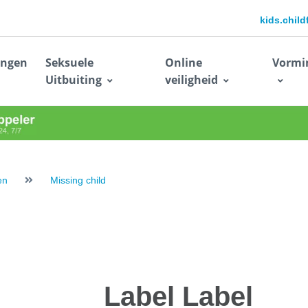
kids.chil
ingen
Seksuele
Online
Vormi
Uitbuiting
veiligheid
en
Missing child
Label
Label