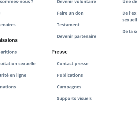
 sommes-nous ?
Devenir volontaire
Une di
s
Faire un don
De l'ex
sexuel
tenaires
Testament
De la s
Devenir partenaire
issions
aritions
Presse
oitation sexuelle
Contact presse
rité en ligne
Publications
mations
Campagnes
Supports visuels