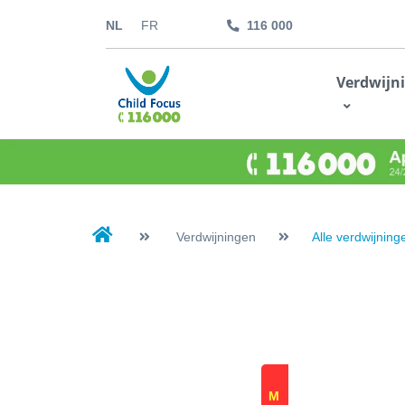
NL
FR
116 000
kids.childfocus.be
Verdwijn
Je fais un don
Verdwijningen
Alle verdwijning
M