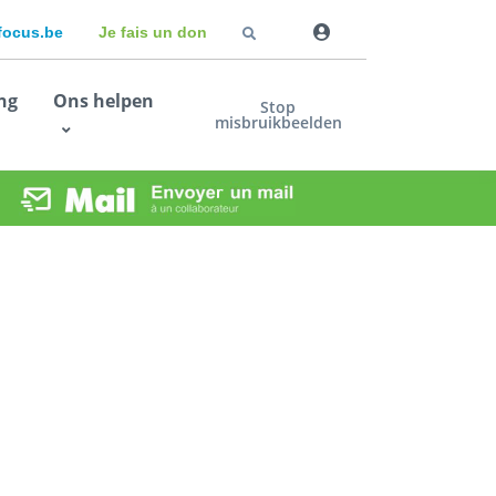
dfocus.be
Je fais un don
ng
Ons helpen
Stop
misbruikbeelden