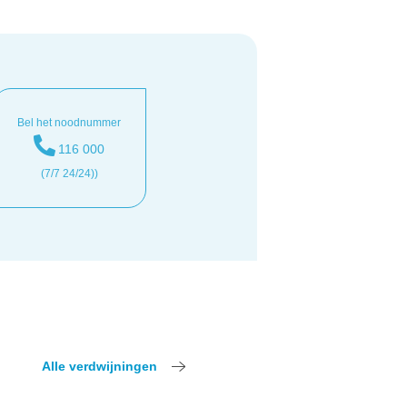
Bel het noodnummer
116 000
(7/7 24/24))
Alle verdwijningen