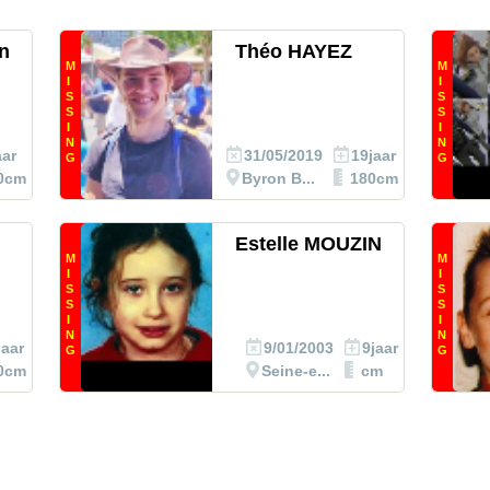
n
Théo HAYEZ
M
M
I
I
S
S
S
S
I
I
N
N
aar
31/05/2019
19jaar
G
G
0cm
Byron B...
180cm
Estelle MOUZIN
M
M
I
I
S
S
S
S
I
I
N
N
jaar
9/01/2003
9jaar
G
G
0cm
Seine-e...
cm