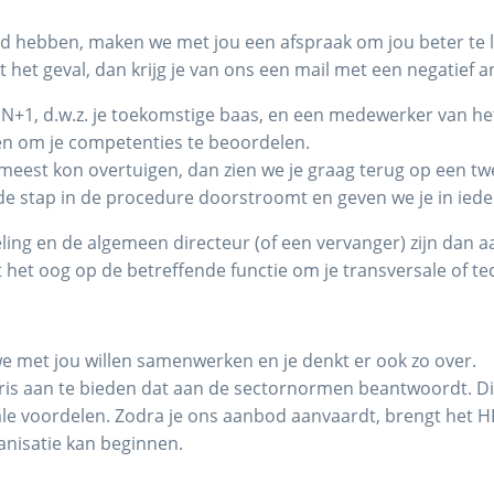
igd hebben, maken we met jou een afspraak om jou beter te 
et het geval, dan krijg je van ons een mail met een negatief 
 N+1, d.w.z. je toekomstige baas, en een medewerker van het
n om je competenties te beoordelen.
meest kon overtuigen, dan zien we je graag terug op een twee
nde stap in de procedure doorstroomt en geven we je in iede
ling en de algemeen directeur (of een vervanger) zijn dan 
 het oog op de betreffende functie om je transversale of t
 we met jou willen samenwerken en je denkt er ook zo over.
aris aan te bieden dat aan de sectornormen beantwoordt. D
ale voordelen. Zodra je ons aanbod aanvaardt, brengt het H
ganisatie kan beginnen.