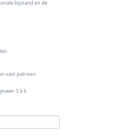
ionale bijstand en de
len
een vast patroon
geveer 3 à 6