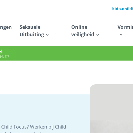
kids.chil
ingen
Seksuele
Online
Vormi
Uitbuiting
veiligheid
 Child Focus? Werken bij Child