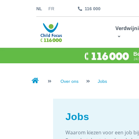
NL
FR
116 000
kids.childfocus.be
Verdwijn
Ik doe een gift
Over ons
Jobs
Jobs
Waarom kiezen voor een job bij