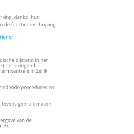
rking, dankzij hun
in de functieomschrijving.
rlener
ische bijstand in het
ë (niet-dringend
larmcentrale in Zellik
 geldende procedures en
at tevens gebruik maken
weergave van de
 etc.