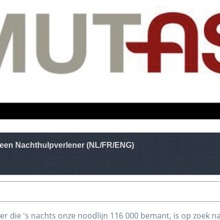
 een Nachthulpverlener (NL/FR/ENG)
r die 's nachts onze noodlijn 116 000 bemant, is op zoek n