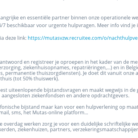
angrijke en essentiële partner binnen onze operationele we
4/7 beschikbaar voor urgente hulpvragen. Meer info vind je 
ia deze link:
https://mutasvzw.recruitee.com/o/nachthulpve
g
antwoord en registreer je oproepen in het kader van de med
zorging, ziekenhuisopnames, repatriëringen,...) en in Belgi
s, permanentie thuiszorgdiensten). Je doet dit vanuit onze a
 thuis (tot 50% thuiswerk).
eest uiteenlopende bijstandsvragen en maakt wegwijs in de
 aangesloten ziekenfondsen en andere opdrachtgevers.
lefonische bijstand maar kan voor een hulpverlening op ma
mail, sms, het Mutas-online platform...
e overdag werken zorg je voor een duidelijke schriftelijke 
erden, ziekenhuizen, partners, verzekeringsmaatschappijen