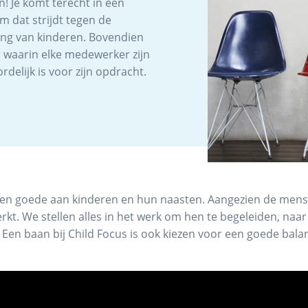
! Je komt terecht in een
 dat strijdt tegen de
ting van kinderen. Bovendien
 waarin elke medewerker zijn
delijk is voor zijn opdracht.
d ten goede aan kinderen en hun naasten. Aangezien de mens c
. We stellen alles in het werk om hen te begeleiden, naar
Een baan bij Child Focus is ook kiezen voor een goede bala