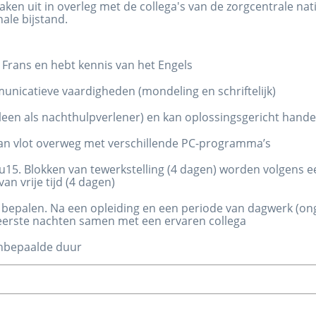
taken uit in overleg met de collega's van de zorgcentrale nat
nale bijstand.
 Frans en hebt kennis van het Engels
unicatieve vaardigheden (mondeling en schriftelijk)
leen als nachthulpverlener) en kan oplossingsgericht hande
kan vlot overweg met verschillende PC-programma’s
7u15. Blokken van tewerkstelling (4 dagen) worden volgens 
an vrije tijd (4 dagen)
e bepalen. Na een opleiding en een periode van dagwerk (on
 eerste nachten samen met een ervaren collega
nbepaalde duur