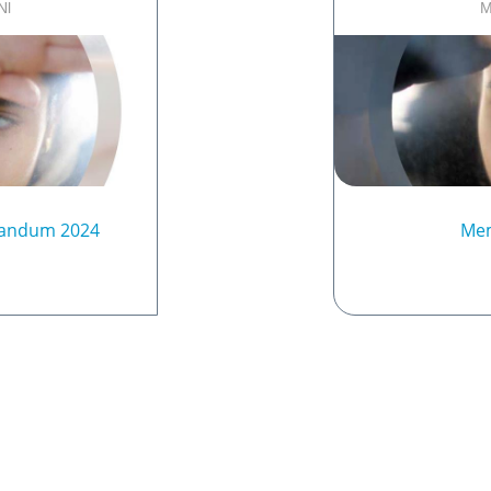
Nl
M
randum 2024
Me