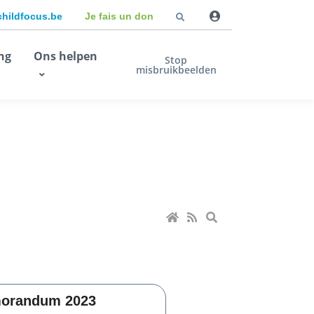
childfocus.be
Je fais un don
ng
Ons helpen
Stop
misbruikbeelden
orandum 2023