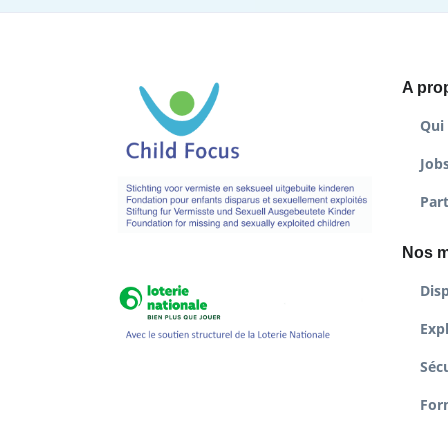
A pro
Qui
Job
Par
Nos m
Disp
Expl
Sécu
For