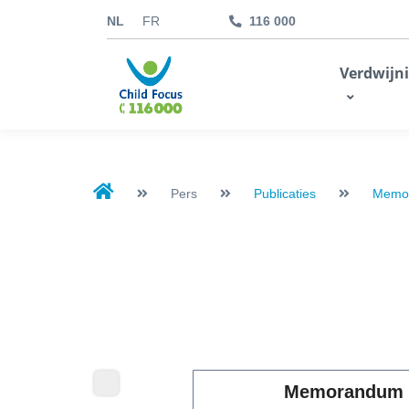
NL
FR
116 000
kids.childfocus.be
Verdwijn
Je fais un don
Pers
Publicaties
Memo
Memorandum 