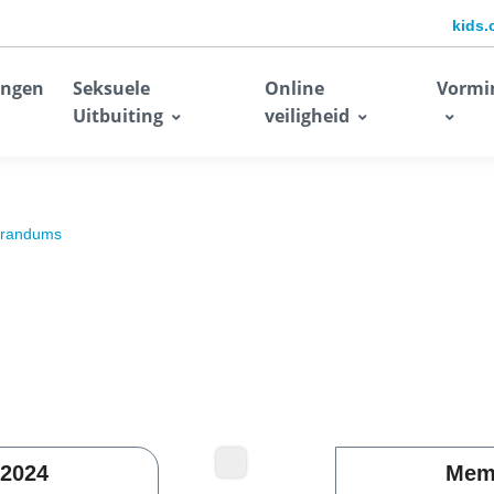
kids.
ingen
Seksuele
Online
Vormi
Uitbuiting
veiligheid
randums
2024
Mem