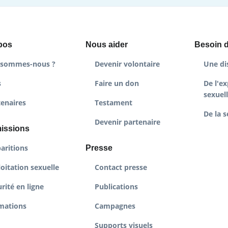
pos
Nous aider
Besoin d
 sommes-nous ?
Devenir volontaire
Une di
s
Faire un don
De l'ex
sexuel
tenaires
Testament
De la s
Devenir partenaire
issions
aritions
Presse
oitation sexuelle
Contact presse
rité en ligne
Publications
mations
Campagnes
Supports visuels