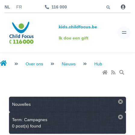
Jump to
NL
FR
116 000
kids.childfocus.be
Ik doe een gift
Over ons
Nieuws
Hub
Nouvelles
Term: Campagnes
0 post(s) found