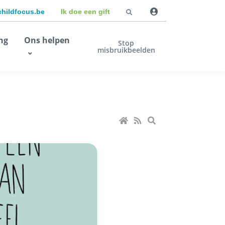
childfocus.be
Ik doe een gift
ng
Ons helpen
Stop
misbruikbeelden