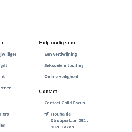
en
Hulp nodig voor
jwilliger
Een verdwijning
gift
Seksuele uitbuiting
nt
Online veiligheid
rtner
Contact
Contact Child Focus
 Pers
Houba de
Strooperlaan 292 ,
ies
1020 Laken