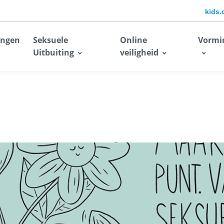
kids.
ingen
Seksuele
Online
Vormi
Uitbuiting
veiligheid