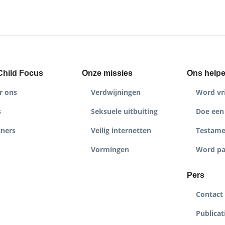
Child Focus
Onze missies
Ons help
r ons
Verdwijningen
Word vri
s
Seksuele uitbuiting
Doe een 
tners
Veilig internetten
Testame
Vormingen
Word pa
Pers
Contact
Publicat