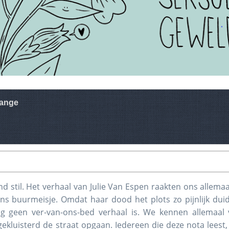
hange
nd stil. Het verhaal van Julie Van Espen raakten ons allemaa
ons buurmeisje. Omdat haar dood het plots zo pijnlijk duid
g geen ver-van-ons-bed verhaal is. We kennen allemaal 
gekluisterd de straat opgaan. Iedereen die deze nota leest,