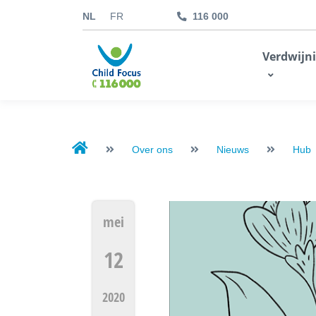
NL
FR
116 000
kids.childfocus.be
Verdwijn
Ik doe een gift
Over ons
Nieuws
Hub
mei
12
2020