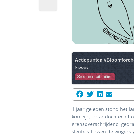
Actiepunten #Bloomforc
Nieuws
Seksuele uitbuiting
1 jaar geleden stond het la
kon zijn, onze dochter of 
grensoverschrijdend gedra
sleutels tussen de vingers 