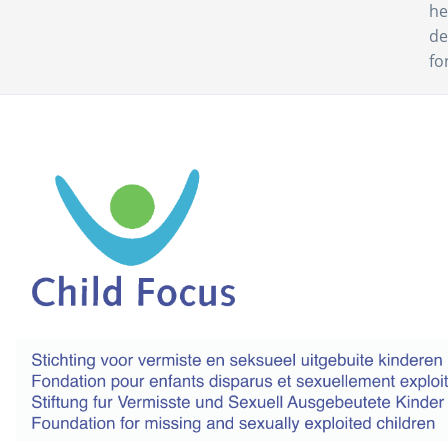
he
de
fo