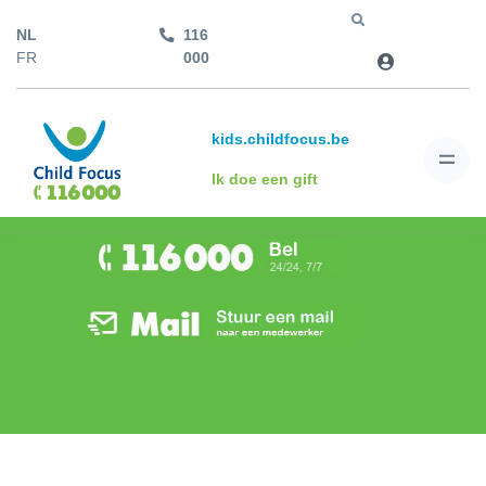
NL
116
Jump to
FR
000
kids.childfocus.be
Ik doe een gift