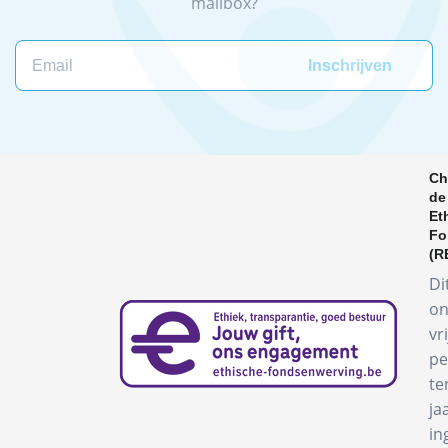
mailbox?
Email
Ch
de
Et
Fo
(R
Di
on
vr
pe
te
ja
in