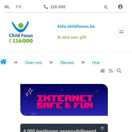
Jump to
NL
FR
116 000
kids.childfocus.be
Ik doe een gift
Over ons
Nieuws
Hub
4.000 leerlingen gesensibiliseerd