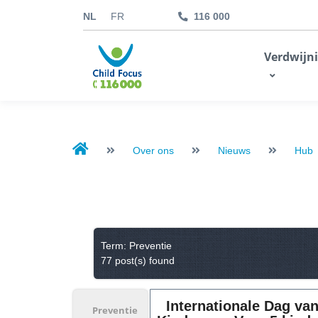
NL
FR
116 000
kids.childfocus.be
Verdwijn
Ik doe een gift
Over ons
Nieuws
Hub
Term: Preventie
77 post(s) found
Internationale Dag va
Preventie