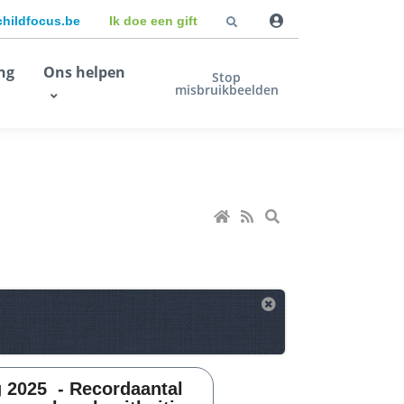
childfocus.be
Ik doe een gift
ng
Ons helpen
Stop
misbruikbeelden
g 2025 - Recordaantal