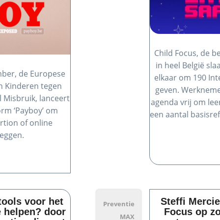
Child Focus, de b
in heel België sl
mber, de Europese
elkaar om 190 Int
n Kinderen tegen
geven. Werkneme
 Misbruik, lanceert
agenda vrij om lee
form ‘Payboy’ om
een aantal basisref
tion of online
leggen.
ools voor het
Steffi Merci
Preventie
e helpen? door
Focus op zo
MAX