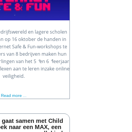
edrijfswereld en lagere scholen
aan op 16 oktober de handen in
ernet Safe & Fun-workshops te
rs van 8 bedrijven maken hun
e
e
rlingen van het 5
en 6
leerjaar
lexen aan te leren inzake online
veiligheid.
Read more ...
e gaat samen met Child
ek naar een MAX, een