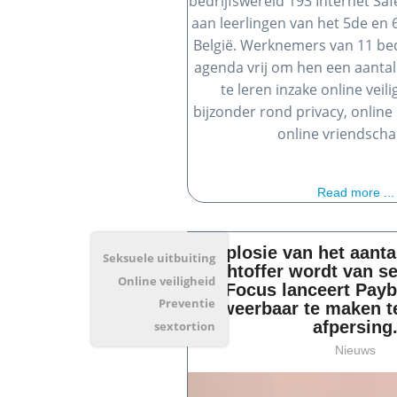
bedrijfswereld 193 Internet S
aan leerlingen van het 5de en 6
België. Werknemers van 11 be
agenda vrij om hen een aantal
te leren inzake online veili
bijzonder rond privacy, online
online vriendsch
Read more ...
​Explosie van het aant
Seksuele uitbuiting
slachtoffer wordt van se
Online veiligheid
Focus lanceert Pay
Preventie
weerbaar te maken t
afpersing
sextortion
Nieuws