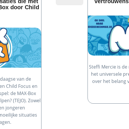
saties die met
vertrouwens
Box door Child
Steffi Mercie is 
het universele pr
-daagse van de
over het belang
en Child Focus en
espel: de MAX-Box
elpen? (TEJO). Zowel
len jongeren
eilijke situaties
agen.