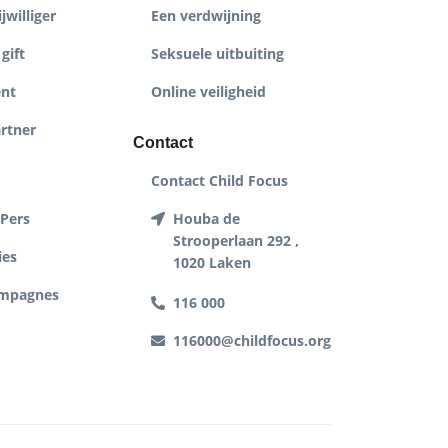
jwilliger
Een verdwijning
gift
Seksuele uitbuiting
nt
Online veiligheid
rtner
Contact
Contact Child Focus
 Pers
Houba de
Strooperlaan 292 ,
ies
1020 Laken
ampagnes
116 000
116000@childfocus.org