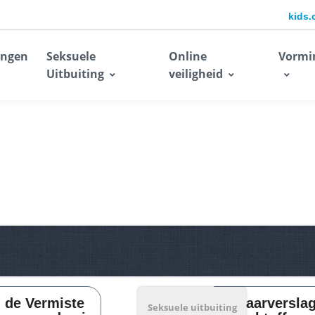
kids.
ingen
Seksuele
Online
Vormi
Uitbuiting
veiligheid
n de Vermiste
Jaarversla
Seksuele uitbuiting