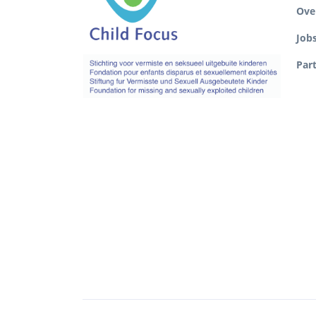
Ove
Job
Par