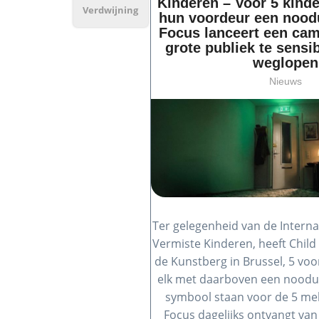
Kinderen – Voor 5 kinde
Verdwijning
hun voordeur een noodu
Focus lanceert een ca
grote publiek te sensi
weglopen
Nieuws
Ter gelegenheid van de Intern
Vermiste Kinderen, heeft Chil
de Kunstberg in Brussel, 5 voo
elk met daarboven een noodui
symbool staan voor de 5 mel
Focus dagelijks ontvangt van 