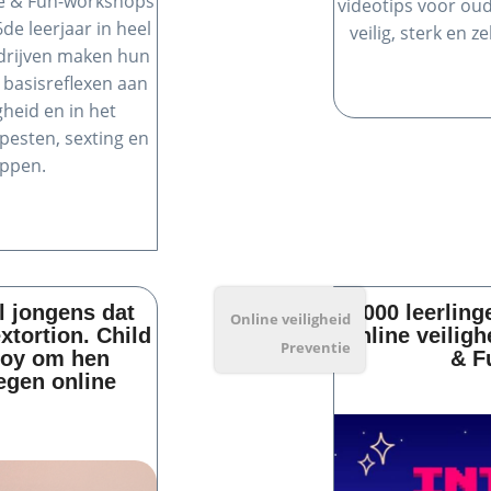
afe & Fun-workshops
videotips voor oud
de leerjaar in heel
veilig, sterk en 
drijven maken hun
 basisreflexen aan
gheid en in het
 pesten, sexting en
appen.
al jongens dat
4.000 leerling
Online veiligheid
xtortion. Child
online veiligh
Preventie
boy om hen
& F
egen online
.