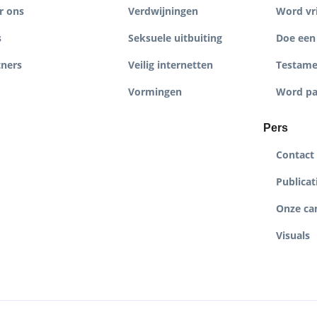
r ons
Verdwijningen
Word vri
s
Seksuele uitbuiting
Doe een 
tners
Veilig internetten
Testame
Vormingen
Word pa
Pers
Contact
Publicat
Onze c
Visuals