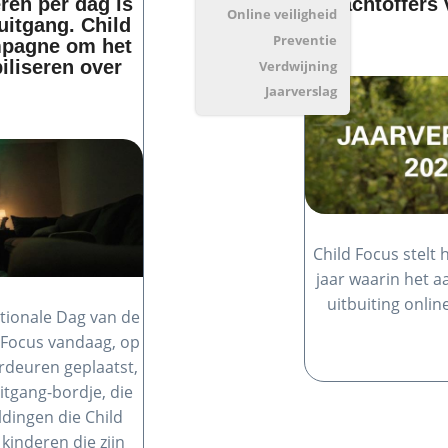
ren per dag is
slachtoffers 
Online veiligheid
itgang. Child
Preventie
mpagne om het
biliseren over
Verdwijning
Jaarverslag
Child Focus stelt 
jaar waarin het a
uitbuiting onli
ationale Dag van de
d Focus vandaag, op
rdeuren geplaatst,
tgang-bordje, die
dingen die Child
kinderen die zijn