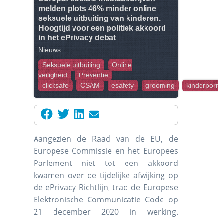
melden plots 46% minder online
seksuele uitbuiting van kinderen.
Hoogtijd voor een politiek akkoord
in het ePrivacy debat
Nieuws
Seksuele uitbuiting
Online
veiligheid
Preventie
clicksafe
CSAM
esafety
grooming
kinderpor
Aangezien de Raad van de EU, de
Europese Commissie en het Europees
Parlement niet tot een akkoord
kwamen over de tijdelijke afwijking op
de ePrivacy Richtlijn, trad de Europese
Elektronische Communicatie Code op
21 december 2020 in werking.