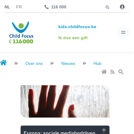
Jump to
NL
FR
116 000
kids.childfocus.be
Ik doe een gift
Over ons
Nieuws
Hub
Europa: sociale mediabedrijven