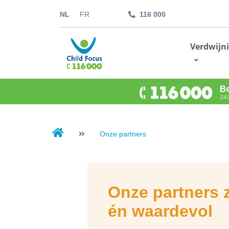
NL
FR
116 000
kids.childfocus.be
Verdwijn
Ik doe een gift
Onze partners
Onze partners z
én waardevol