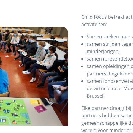
Child Focus betrekt acti
activiteiten:
Samen zoeken naar v
samen strijden tegen
minderjarigen;
samen (preventie)too
samen opleidingen 
partners, begeleiders
samen fondsenwervi
de virtuele race ‘Mo
Brussel.
Elke partner draagt bij
partners hebben samen
gemeenschappelijke do
wereld voor minderjari