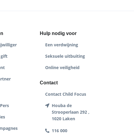
en
Hulp nodig voor
jwilliger
Een verdwijning
gift
Seksuele uitbuiting
nt
Online veiligheid
rtner
Contact
Contact Child Focus
 Pers
Houba de
Strooperlaan 292 ,
ies
1020 Laken
ampagnes
116 000