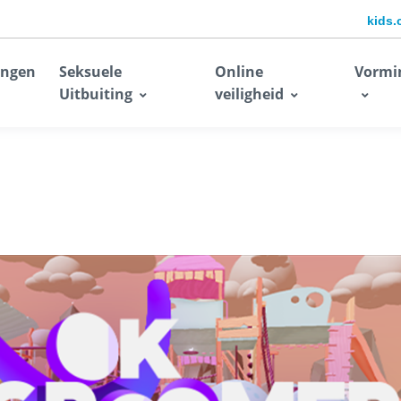
kids.
ingen
Seksuele
Online
Vormi
Uitbuiting
veiligheid