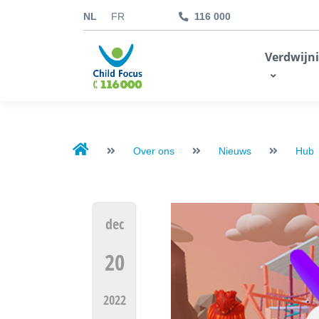
NL
FR
116 000
kids.childfocus.be
Verdwijn
Ik doe een gift
Over ons
Nieuws
Hub
dec
20
2022