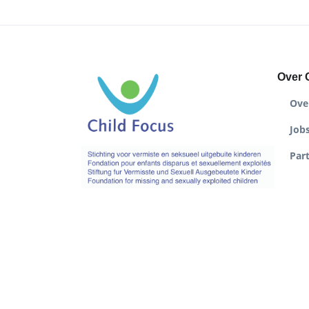
Over 
Ove
Job
Par