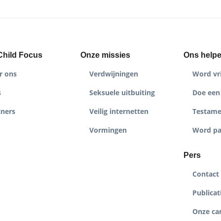
Child Focus
Onze missies
Ons help
r ons
Verdwijningen
Word vri
s
Seksuele uitbuiting
Doe een 
tners
Veilig internetten
Testame
Vormingen
Word pa
Pers
Contact
Publicat
Onze c