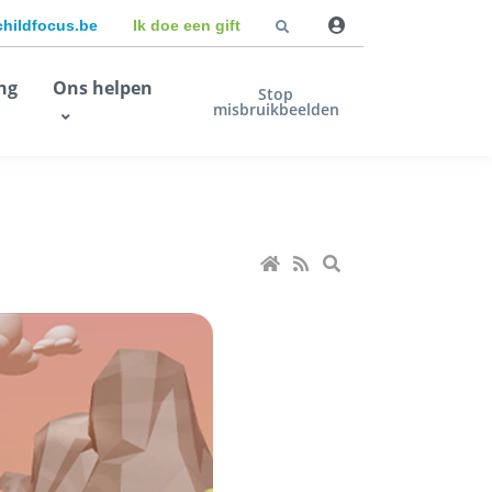
childfocus.be
Ik doe een gift
ng
Ons helpen
Stop
misbruikbeelden