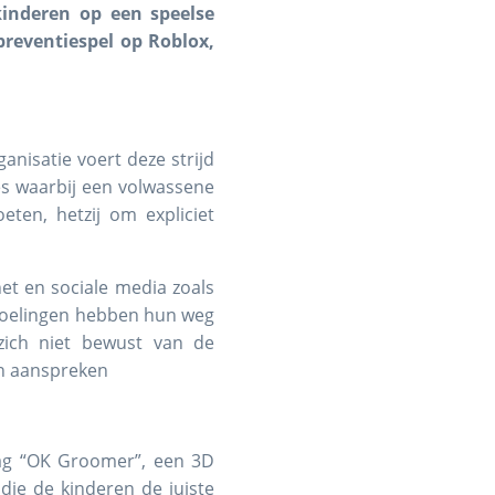
kinderen op een speelse
preventiespel op Roblox,
anisatie voert deze strijd
es waarbij een volwassene
ten, hetzij om expliciet
et en sociale media zoals
doelingen hebben hun weg
zich niet bewust van de
en aanspreken
aag “OK Groomer”, een 3D
die de kinderen de juiste