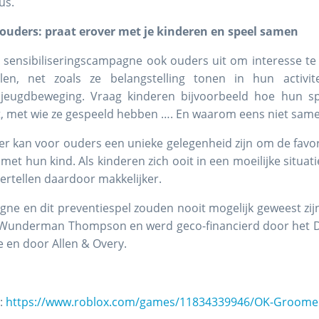
us.
ouders: praat erover met je kinderen en speel samen
e sensibiliseringscampagne ook ouders uit om interesse te 
en, net zoals ze belangstelling tonen in hun activite
de jeugdbeweging. Vraag kinderen bijvoorbeeld hoe hun sp
t, met wie ze gespeeld hebben …. En waarom eens niet sam
r kan voor ouders een unieke gelegenheid zijn om de fav
t hun kind. Als kinderen zich ooit in een moeilijke situat
ertellen daardoor makkelijker.
gne en dit preventiespel zouden nooit mogelijk geweest zij
au Wunderman Thompson en werd geco-financierd door het 
 en door Allen & Overy.
r:
https://www.roblox.com/games/11834339946/OK-Groome