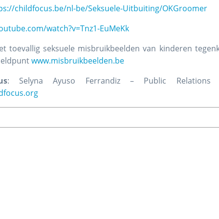
ps://childfocus.be/nl-be/Seksuele-Uitbuiting/OKGroomer
youtube.com/watch?v=Tnz1-EuMeKk
net toevallig seksuele misbruikbeelden van kinderen tege
meldpunt
www.misbruikbeelden.be
us
: Selyna Ayuso Ferrandiz – Public Relations 
dfocus.org