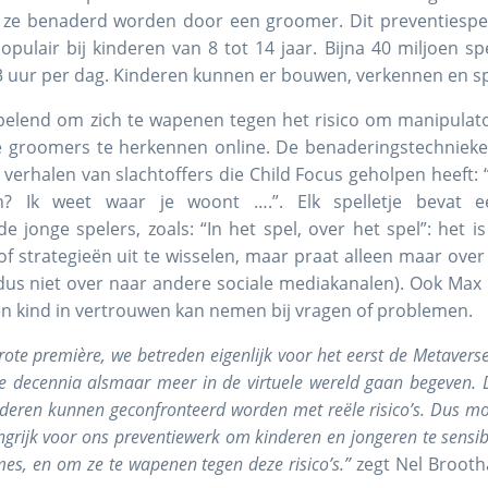
 ze benaderd worden door een groomer. Dit preventiespel 
opulair bij kinderen van 8 tot 14 jaar. Bijna 40 miljoen s
3 uur per dag. Kinderen kunnen er bouwen, verkennen en s
spelend om zich te wapenen tegen het risico om manipulato
 groomers te herkennen online. De benaderingstechnieken
verhalen van slachtoffers die Child Focus geholpen heeft: “
? Ik weet waar je woont ….”. Elk spelletje bevat e
 jonge spelers, zoals: “In het spel, over het spel”: het
of strategieën uit te wisselen, maar praat alleen maar over 
dus niet over naar andere sociale mediakanalen). Ook Max i
n kind in vertrouwen kan nemen bij vragen of problemen.
grote première, we betreden eigenlijk voor het eerst de Metaverse
 decennia alsmaar meer in de virtuele wereld gaan begeven. 
kinderen kunnen geconfronteerd worden met reële risico’s. Dus 
grijk voor ons preventiewerk om kinderen en jongeren te sensibi
mes, en om ze te wapenen tegen deze risico’s.”
zegt Nel Brooth