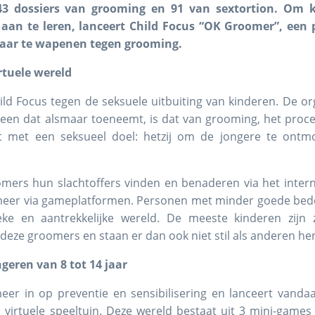
43 dossiers van grooming en 91 van sextortion. Om
 aan te leren
, lanceert Child Focus “OK Groomer”, een 
 jaar te wapenen tegen grooming.
rtuele wereld
hild Focus tegen de seksuele uitbuiting van kinderen. De org
meen dat alsmaar toeneemt, is dat van grooming, het proc
 met een seksueel doel: hetzij om de jongere te ontmoe
mers hun slachtoffers vinden en benaderen via het intern
meer via gameplatformen. Personen met minder goede be
ke en aantrekkelijke wereld. De meeste kinderen zijn 
deze groomers en staan er dan ook niet stil als anderen h
geren van 8 tot 14 jaar
eer in op preventie en sensibilisering en lanceert vand
virtuele speeltuin. Deze wereld bestaat uit 3 mini-games 