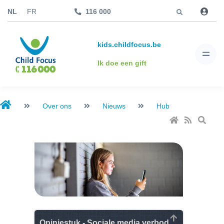
Jump to
NL
FR
116 000
kids.childfocus.be
Ik doe een gift
Over ons
Nieuws
Hub
Opiniestuk - Sociale media verbod