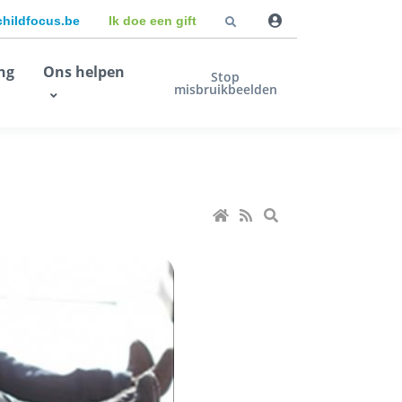
childfocus.be
Ik doe een gift
ng
Ons helpen
Stop
misbruikbeelden