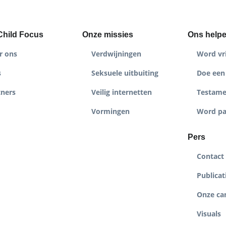
Child Focus
Onze missies
Ons help
r ons
Verdwijningen
Word vri
s
Seksuele uitbuiting
Doe een 
tners
Veilig internetten
Testame
Vormingen
Word pa
Pers
Contact
Publicat
Onze c
Visuals