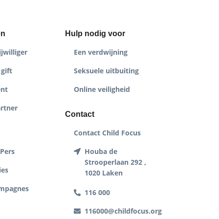
en
Hulp nodig voor
jwilliger
Een verdwijning
gift
Seksuele uitbuiting
nt
Online veiligheid
rtner
Contact
Contact Child Focus
 Pers
Houba de
Strooperlaan 292 ,
ies
1020 Laken
ampagnes
116 000
116000@childfocus.org