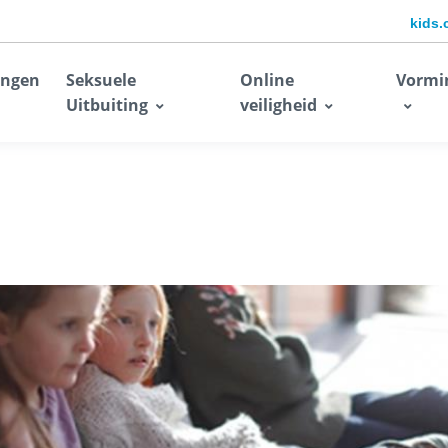
kids.
ingen
Seksuele
Online
Vormi
Uitbuiting
veiligheid