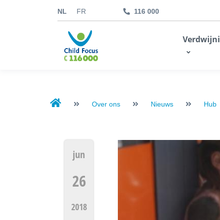
NL
FR
116 000
kids.childfocus.be
Verdwijn
Ik doe een gift
Over ons
Nieuws
Hub
jun
26
2018