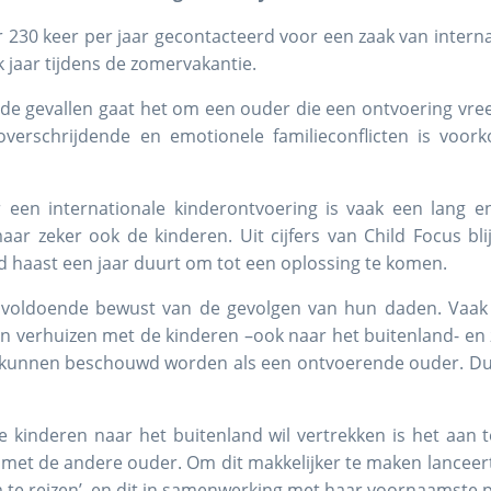
 230 keer per jaar gecontacteerd voor een zaak van interna
k jaar tijdens de zomervakantie.
de gevallen gaat het om een ouder die een ontvoering vrees
verschrijdende en emotionele familieconflicten is voork
een internationale kinderontvoering is vaak een lang en 
ar zeker ook de kinderen. Uit cijfers van Child Focus blij
 haast een jaar duurt om tot een oplossing te komen.
 onvoldoende bewust van de gevolgen van hun daden. Vaak
 verhuizen met de kinderen –ook naar het buitenland- en z
 kunnen beschouwd worden als een ontvoerende ouder. Dui
inderen naar het buitenland wil vertrekken is het aan te 
met de andere ouder. Om dit makkelijker te maken lanceer
te reizen’, en dit in samenwerking met haar voornaamste pa