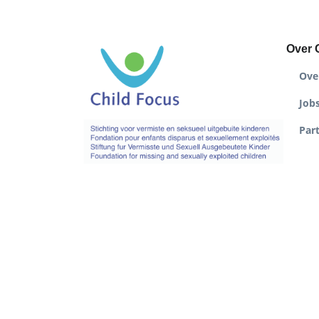
Over 
Ove
Job
Par