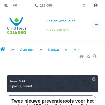
Jump to
NL
FR
116 000
kids.childfocus.be
Ik doe een gift
Over ons
Nieuws
Hub
Term: MAX
2 post(s) found
Twee nieuwe preventietools voor het