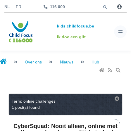
Jump to
NL
FR
116 000
kids.childfocus.be
Ik doe een gift
Over ons
Nieuws
Hub
Term: online challenges
1 post(s) found
CyberSquad: Nooit alleen, online met