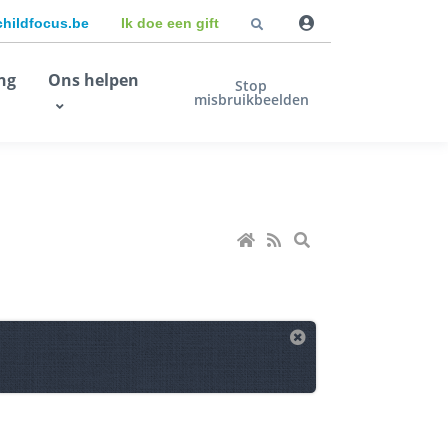
childfocus.be
Ik doe een gift
ng
Ons helpen
Stop
misbruikbeelden