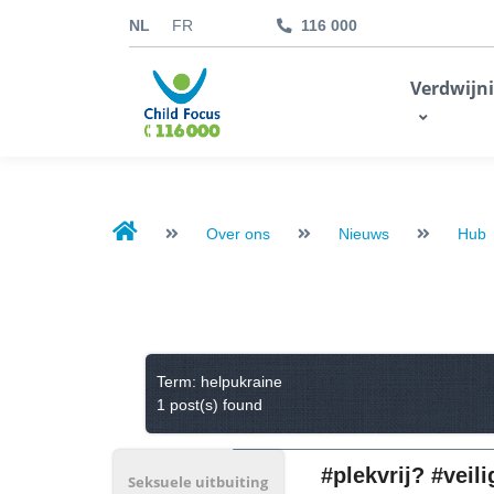
NL
FR
116 000
kids.childfocus.be
Verdwijn
Ik doe een gift
Over ons
Nieuws
Hub
Term: helpukraine
1 post(s) found
#plekvrij? #veili
Seksuele uitbuiting