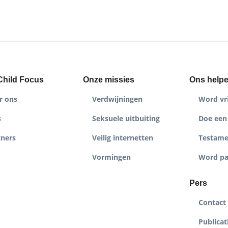
Child Focus
Onze missies
Ons help
r ons
Verdwijningen
Word vri
s
Seksuele uitbuiting
Doe een 
tners
Veilig internetten
Testame
Vormingen
Word pa
Pers
Contact
Publicat