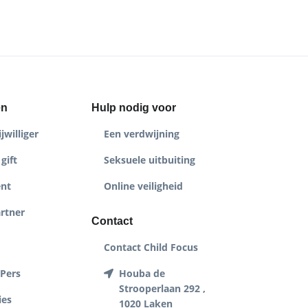
en
Hulp nodig voor
jwilliger
Een verdwijning
gift
Seksuele uitbuiting
nt
Online veiligheid
rtner
Contact
Contact Child Focus
 Pers
Houba de
Strooperlaan 292 ,
ies
1020 Laken