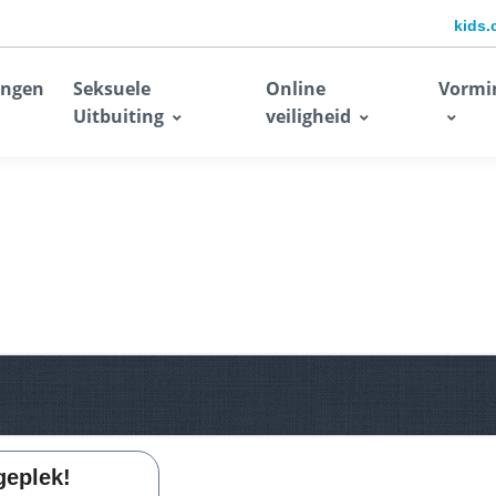
kids.
ingen
Seksuele
Online
Vormi
Uitbuiting
veiligheid
geplek!