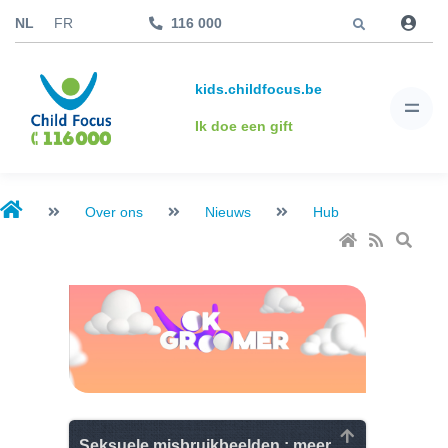
Jump to
NL
FR
116 000
kids.childfocus.be
Ik doe een gift
Over ons
Nieuws
Hub
Seksuele misbruikbeelden : meer