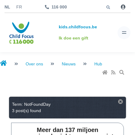
Jump to
NL
FR
116 000
kids.childfocus.be
Ik doe een gift
Over ons
Nieuws
Hub
Term: NotFoundDay
3 post(s) found
Meer dan 137 miljoen