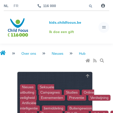
Jump to
NL
FR
116 000
kids.childfocus.be
Ik doe een gift
Over ons
Nieuws
Hub
Nieuws
Seksuele
uitbuiting
Campagnes
Studies
Online
veiligheid
Evenementen
Preventie
Verdwijning
Artificiële
intelligentie
bemiddeling
Buitengewoon