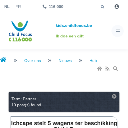
Jump to
NL
FR
116 000
kids.childfocus.be
Ik doe een gift
Over ons
Nieuws
Hub
Term: Partner
10 post(s) found
Ichcape stelt 5 wagens ter beschikking