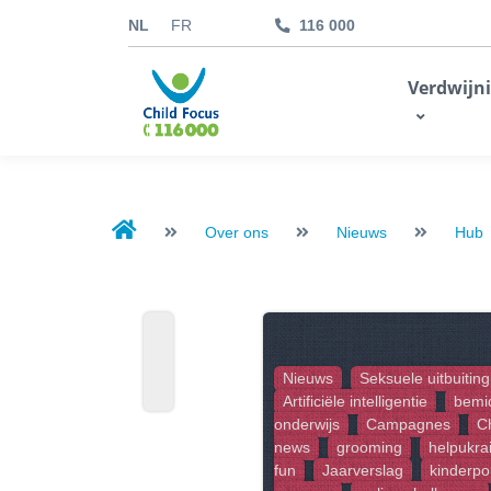
NL
FR
116 000
kids.childfocus.be
Verdwijn
Ik doe een gift
Over ons
Nieuws
Hub
Nieuws
Seksuele uitbuiting
Artificiële intelligentie
bemi
onderwijs
Campagnes
C
news
grooming
helpukra
fun
Jaarverslag
kinderpo