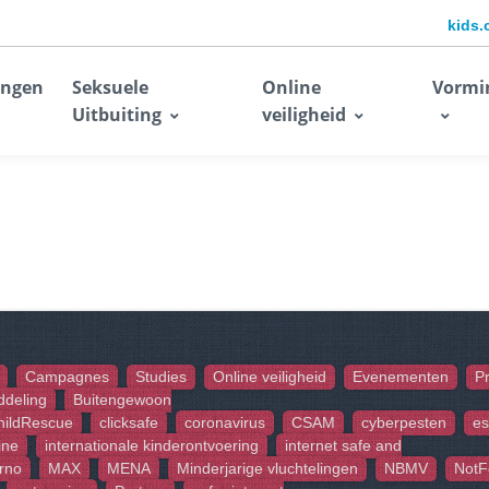
kids.
ingen
Seksuele
Online
Vormi
Uitbuiting
veiligheid
Campagnes
Studies
Online veiligheid
Evenementen
P
ddeling
Buitengewoon
hildRescue
clicksafe
coronavirus
CSAM
cyberpesten
es
ine
internationale kinderontvoering
internet safe and
rno
MAX
MENA
Minderjarige vluchtelingen
NBMV
NotF