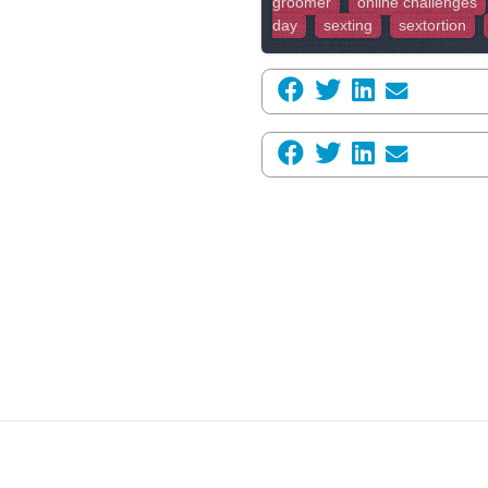
groomer
online challenges
day
sexting
sextortion