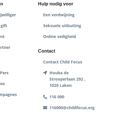
en
Hulp nodig voor
jwilliger
Een verdwijning
gift
Seksuele uitbuiting
nt
Online veiligheid
rtner
Contact
Contact Child Focus
 Pers
Houba de
Strooperlaan 292 ,
ies
1020 Laken
ampagnes
116 000
116000@childfocus.org