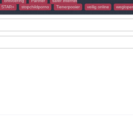
ontvoering
Partner
safer internet
STAR+
stopchildporno
Tienerpooier
veilig online
weglope