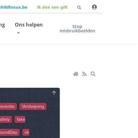
childfocus.be
Ik doe een gift
ng
Ons helpen
Stop
misbruikbeelden
reventie
Verdwijning
afety
fake
oundDay
ok