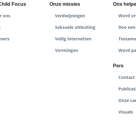
Child Focus
Onze missies
Ons help
r ons
Verdwijningen
Word vri
s
Seksuele uitbuiting
Doe een 
tners
Veilig internetten
Testame
Vormingen
Word pa
Pers
Contact
Publicat
Onze c
Visuals