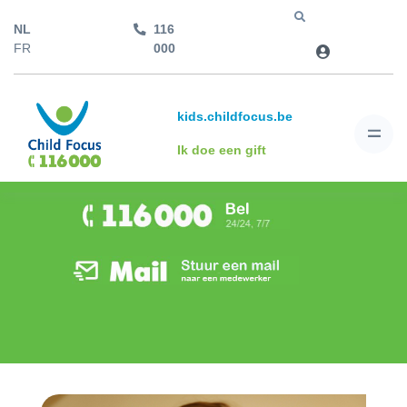
NL
116
Jump to
FR
000
kids.childfocus.be
Ik doe een gift