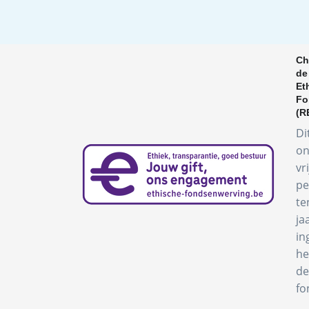
Ch
de
Et
Fo
(R
Di
on
vr
pe
te
ja
in
he
de
fo