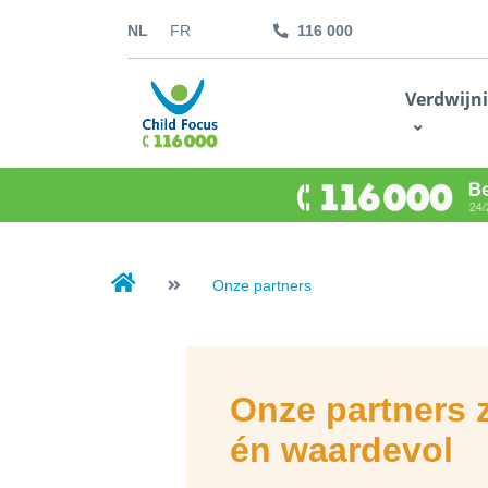
NL
FR
116 000
kids.childfocus.be
Verdwijn
Ik doe een gift
Onze partners
Onze partners z
én waardevol