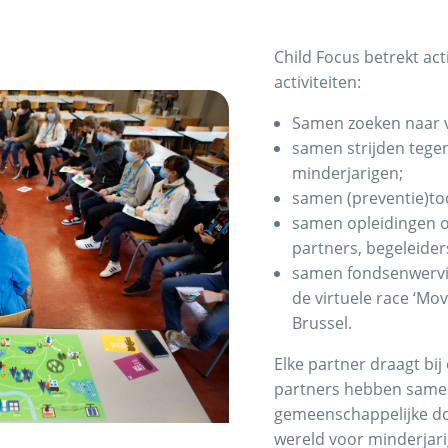
Child Focus betrekt acti
activiteiten:
Samen zoeken naar v
samen strijden tegen
minderjarigen;
samen (preventie)too
samen opleidingen 
partners, begeleiders
samen fondsenwervi
de virtuele race ‘Mo
Brussel.
Elke partner draagt bij
partners hebben samen
gemeenschappelijke do
wereld voor minderjari