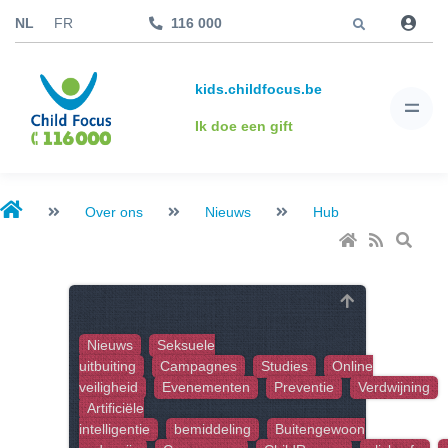
Jump to
NL
FR
116 000
kids.childfocus.be
Ik doe een gift
Over ons
Nieuws
Hub
Nieuws
Seksuele
uitbuiting
Campagnes
Studies
Online
veiligheid
Evenementen
Preventie
Verdwijning
Artificiële
intelligentie
bemiddeling
Buitengewoon