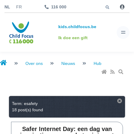
Jump to
NL
FR
116 000
kids.childfocus.be
Ik doe een gift
Over ons
Nieuws
Hub
Term: esafety
18 post(s) found
Safer Internet Day: een dag van