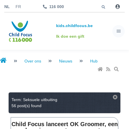
Jump to
NL
FR
116 000
kids.childfocus.be
Ik doe een gift
Over ons
Nieuws
Hub
Term: Seksuele uitbuiting
56 post(s) found
Child Focus lanceert OK Groomer, een