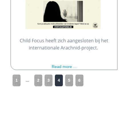
Child Focus heeft zich aangesloten bij het
internationale Arachnid-project.
Read more ...
1
...
2
3
4
5
6