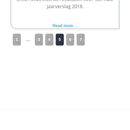
jaarverslag 2018.
Read more ...
1
...
3
4
5
6
7