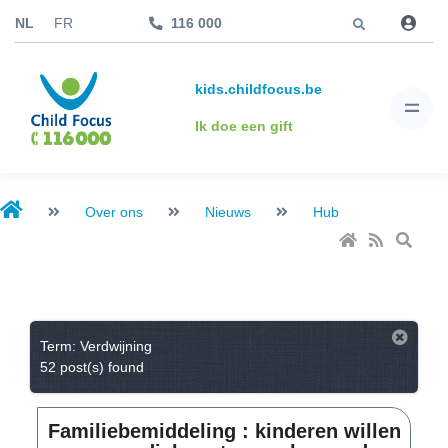
Jump to
NL
FR
116 000
kids.childfocus.be
Ik doe een gift
Over ons
Nieuws
Hub
Term: Verdwijning
52 post(s) found
Familiebemiddeling : kinderen willen